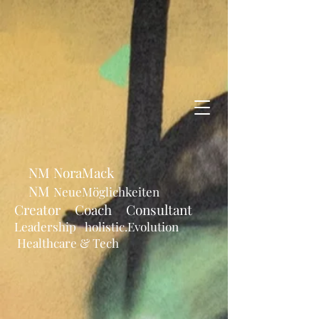
NM NoraMack
NM
NeueMöglichkeiten
Creator Coach Consultant
Leadership holistic.Evolution
Healthcare & Tech