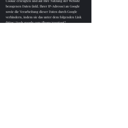
Cookie erzeugten und auf Ihre Nutzung der Website
bezogenen Daten (inkl. Ihrer IP-Adresse) an Google
sowie die Verarbeitung dieser Daten durch Google
verhindern, indem sie das unter dem folgenden Link
(
https://tools.google.com/dlpage/gaoptout?
hl=de)
verfügbare Browser-Plugin herunterladen und
installieren.
Nähere Informationen zu Nutzungsbedingungen und
Datenschutz finden Sie
unter
https://www.google.com/analytics/terms/de.html
bzw.
unter
https://support.google.com/analytics/answer/600
4245?hl=de.
Weitere Einbindung von Diensten und Inhalten Dritter
Auf dieser Webseite können Angebote oder Inhalte
von Drittanbietern eingebunden werden (z.B. Google
Maps, Youtube etc.). Um die Inhalte an den Browser
des Nutzers senden zu können, ist die IP-Adresse des
Nutzers erforderlich. Wir sind bemüht, nur solche
Anbieter einzusetzen, die die IP-Adresse nur für die
Darstellung der Inhalte verwenden.